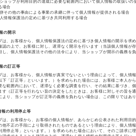
当ショップが利用目的の達成に必要な範囲内において個人情報の取扱いの
る場合
合併その他の事由による事業の承継に伴って個人情報が提供される場合
個人情報保護法の定めに基づき共同利用する場合
情報の開示
プは、お客様から、個人情報保護法の定めに基づき個人情報の開示を求
確認の上で、お客様に対し、遅滞なく開示を行います（当該個人情報が
但し、個人情報保護法その他の法令により、当ショップが開示の義務を
情報の訂正等
プは、お客様から、個人情報が真実でないという理由によって、個人情
以下「訂正等」といいます。）を求められた場合には、お客様ご本人か
要な範囲内において、遅滞なく必要な調査を行い、その結果に基づき、
ます（訂正等を行わない旨の決定をしたときは、お客様に対しその旨を
により、当ショップが訂正等の義務を負わない場合は、この限りではあ
人情報の利用停止等
プは、お客様から、お客様の個人情報が、あらかじめ公表された利用目
の他不正の手段により取得されたものであるという理由により、個人情
利用停止等」といいます。）を求められた場合において、そのご請求に