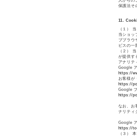
人からの
保護法そ
11. C
（１） 
当ショッ
ブブラウ
ビスの一
（２） 
が提供する
アナリテ
Googl
https://w
お客様が 
https://p
Googl
https://p
なお、お客
ナリティ
Googl
https://t
（３） 本