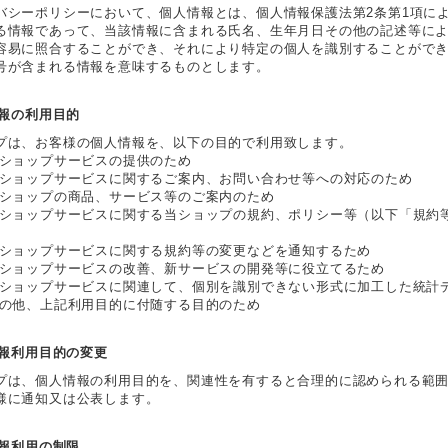
バシーポリシーにおいて、個人情報とは、個人情報保護法第2条第1項に
る情報であって、当該情報に含まれる氏名、生年月日その他の記述等に
容易に照合することができ、それにより特定の個人を識別することがで
号が含まれる情報を意味するものとします。
情報の利用目的
プは、お客様の個人情報を、以下の目的で利用致します。
当ショップサービスの提供のため
当ショップサービスに関するご案内、お問い合わせ等への対応のため
当ショップの商品、サービス等のご案内のため
当ショップサービスに関する当ショップの規約、ポリシー等（以下「規約
当ショップサービスに関する規約等の変更などを通知するため
当ショップサービスの改善、新サービスの開発等に役立てるため
当ショップサービスに関連して、個別を識別できない形式に加工した統計
その他、上記利用目的に付随する目的のため
情報利用目的の変更
プは、個人情報の利用目的を、関連性を有すると合理的に認められる範
様に通知又は公表します。
情報利用の制限