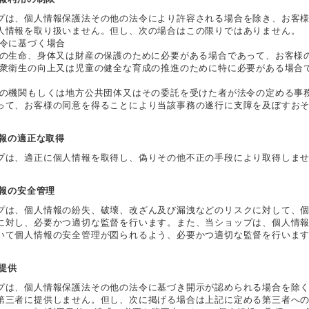
プは、個人情報保護法その他の法令により許容される場合を除き、お客
人情報を取り扱いません。但し、次の場合はこの限りではありません。
法令に基づく場合
人の生命、身体又は財産の保護のために必要がある場合であって、お客様
公衆衛生の向上又は児童の健全な育成の推進のために特に必要がある場合
国の機関もしくは地方公共団体又はその委託を受けた者が法令の定める事
って、お客様の同意を得ることにより当該事務の遂行に支障を及ぼすお
情報の適正な取得
プは、適正に個人情報を取得し、偽りその他不正の手段により取得しま
情報の安全管理
プは、個人情報の紛失、破壊、改ざん及び漏洩などのリスクに対して、
に対し、必要かつ適切な監督を行います。また、当ショップは、個人情
いて個人情報の安全管理が図られるよう、必要かつ適切な監督を行いま
者提供
プは、個人情報保護法その他の法令に基づき開示が認められる場合を除
第三者に提供しません。但し、次に掲げる場合は上記に定める第三者へ