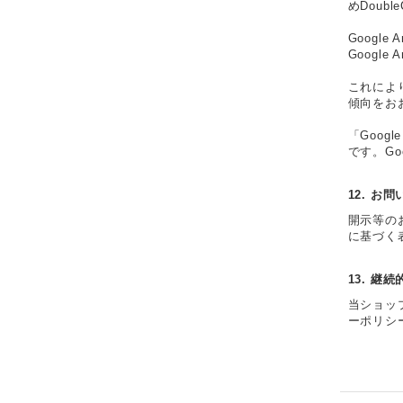
めDoubl
Google
Googl
これにより
傾向をお
「Goog
です。Go
12. お
開示等の
に基づく
13. 継
当ショッ
ーポリシ