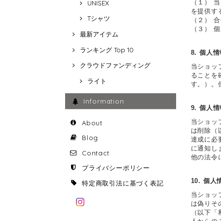
（１） 
UNISEX
を提供す
Tシャツ
（２） 
（３） 
最新アイテム
ランキング Top 10
8. 個人
クラウドファンディング
当ショッ
ることを
ライト
す。）。
Information
9. 個人
当ショッ
About
は削除（
Blog
達成に必
に通知し
Contact
他の法令
プライバシーポリシー
10. 個
特定商取引法に基づく表記
当ショッ
は偽りそ
（以下「