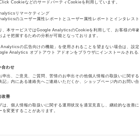
eClick CookieなどのサードパーティCookieを利用しています。
 Analyticsリマーケティング
e Analyticsのユーザー属性レポートとユーザー属性レポートとインタレス
、本サービスではGoogle AnalyticsのCookieを利用して、お
およそ把握するための分析が可能となっております。
le Analyticsの広告向けの機能」を使用されることを望まない場合
ogle Analytics オプトアウト アドオンをブラウザにインストール
問い合わせ
お申出、ご意見、ご質問、苦情のお申出その他個人情報の取扱いに関す
表記」内にある連絡先へご連絡いただくか、ショップページ内のお問い
続的改善
プは、個人情報の取扱いに関する運用状況を適宜見直し、継続的な改善
ーを変更することがあります。