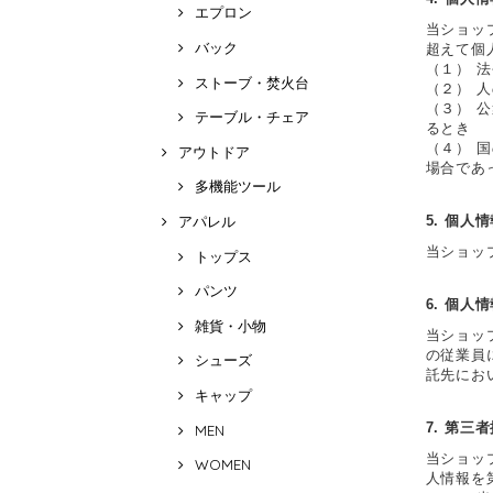
エプロン
当ショッ
バック
超えて個
（１） 
ストーブ・焚火台
（２） 
（３） 
テーブル・チェア
るとき
（４） 
アウトドア
場合であ
多機能ツール
アパレル
5. 個人
当ショッ
トップス
パンツ
6. 個人
雑貨・小物
当ショッ
の従業員
シューズ
託先にお
キャップ
7. 第三
MEN
当ショッ
WOMEN
人情報を