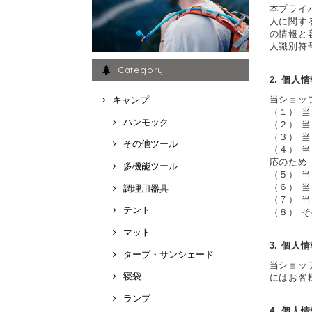
本プライ
人に関す
の情報と
人識別符
Category
2. 個人
当ショッ
キャンプ
（１） 
ハンモック
（２） 
（３） 
その他ツール
（４） 
応のため
多機能ツール
（５） 
（６） 
調理用器具
（７） 
テント
（８） 
マット
3. 個人
タープ・サンシェード
当ショッ
寝袋
にはお客
ランプ
4. 個人