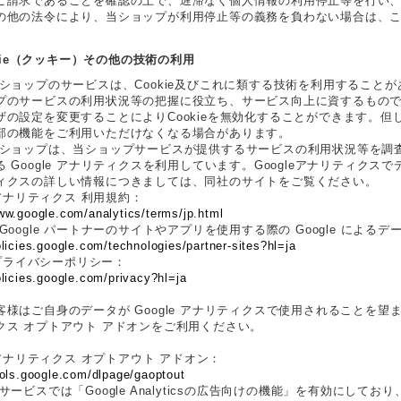
ご請求であることを確認の上で、遅滞なく個人情報の利用停止等を行い
の他の法令により、当ショップが利用停止等の義務を負わない場合は、
ookie（クッキー）その他の技術の利用
当ショップのサービスは、Cookie及びこれに類する技術を利用すること
プのサービスの利用状況等の把握に役立ち、サービス向上に資するものです
ザの設定を変更することによりCookieを無効化することができます。但し
部の機能をご利用いただけなくなる場合があります。
当ショップは、当ショップサービスが提供するサービスの利用状況等を調査・分
 Google アナリティクスを利用しています。Googleアナリティクス
ィクスの詳しい情報につきましては、同社のサイトをご覧ください。
e アナリティクス 利用規約：
ww.google.com/analytics/terms/jp.html
Google パートナーのサイトやアプリを使用する際の Google によるデ
olicies.google.com/technologies/partner-sites?hl=ja
e プライバシーポリシー：
olicies.google.com/privacy?hl=ja
様はご自身のデータが Google アナリティクスで使用されることを望まない場
クス オプトアウト アドオンをご利用ください。
e アナリティクス オプトアウト アドオン：
ools.google.com/dlpage/gaoptout
サービスでは「Google Analyticsの広告向けの機能」を有効にし