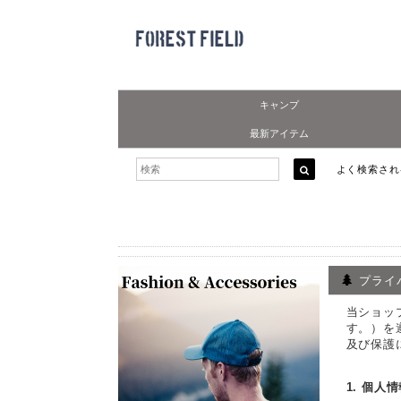
キャンプ
最新アイテム
よく検索さ
プライ
当ショッ
す。）を
及び保護
1. 個人