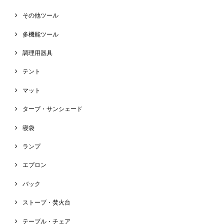
その他ツール
多機能ツール
調理用器具
テント
マット
タープ・サンシェード
寝袋
ランプ
エプロン
バック
ストーブ・焚火台
テーブル・チェア