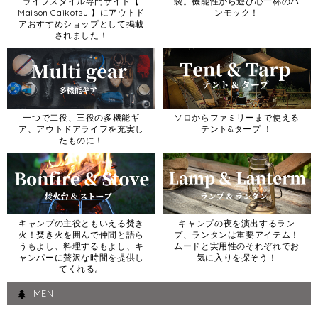
ライフスタイル専門サイト【
袋。機能性から遊び心一杯のハ
Maison Gaikotsu 】にアウトド
ンモック！
アおすすめショップとして掲載
されました！
一つで二役、三役の多機能ギ
ソロからファミリーまで使える
ア、アウトドアライフを充実し
テント&タープ ！
たものに！
キャンプの主役ともいえる焚き
キャンプの夜を演出するラン
火！焚き火を囲んで仲間と語ら
プ、ランタンは重要アイテム！
うもよし、料理するもよし、キ
ムードと実用性のそれぞれでお
ャンパーに贅沢な時間を提供し
気に入りを探そう！
てくれる。
MEN