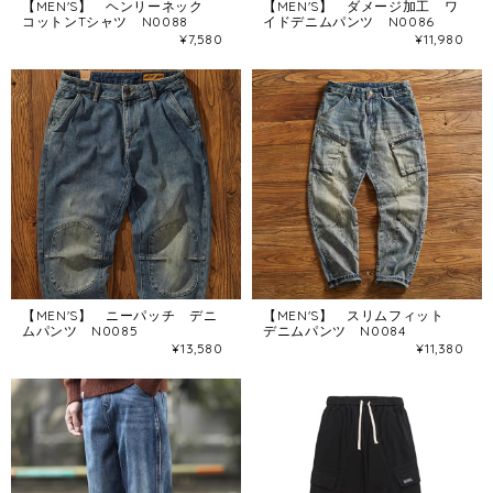
【MEN'S】 ヘンリーネック
【MEN'S】 ダメージ加工 ワ
コットンTシャツ N0088
イドデニムパンツ N0086
¥7,580
¥11,980
【MEN'S】 ニーパッチ デニ
【MEN'S】 スリムフィット
ムパンツ N0085
デニムパンツ N0084
¥13,580
¥11,380