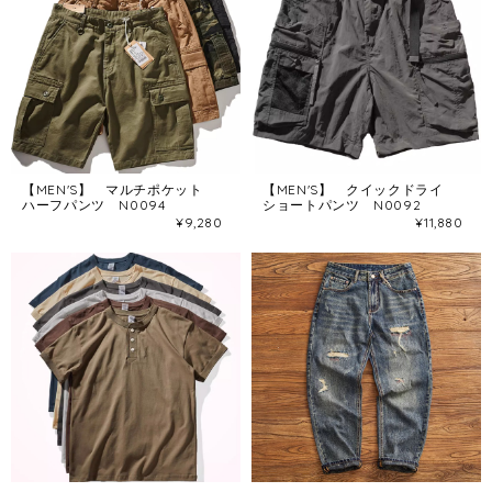
【MEN'S】 マルチポケット
【MEN'S】 クイックドライ
ハーフパンツ N0094
ショートパンツ N0092
¥9,280
¥11,880