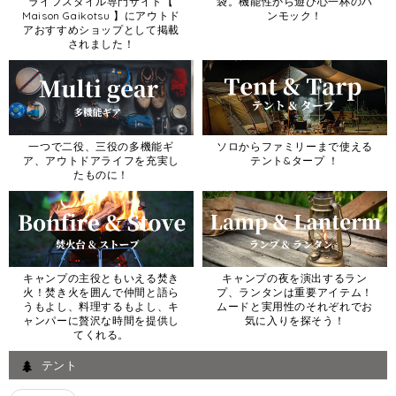
ライフスタイル専門サイト【
袋。機能性から遊び心一杯のハ
Maison Gaikotsu 】にアウトド
ンモック！
アおすすめショップとして掲載
されました！
一つで二役、三役の多機能ギ
ソロからファミリーまで使える
ア、アウトドアライフを充実し
テント&タープ ！
たものに！
キャンプの主役ともいえる焚き
キャンプの夜を演出するラン
火！焚き火を囲んで仲間と語ら
プ、ランタンは重要アイテム！
うもよし、料理するもよし、キ
ムードと実用性のそれぞれでお
ャンパーに贅沢な時間を提供し
気に入りを探そう！
てくれる。
テント