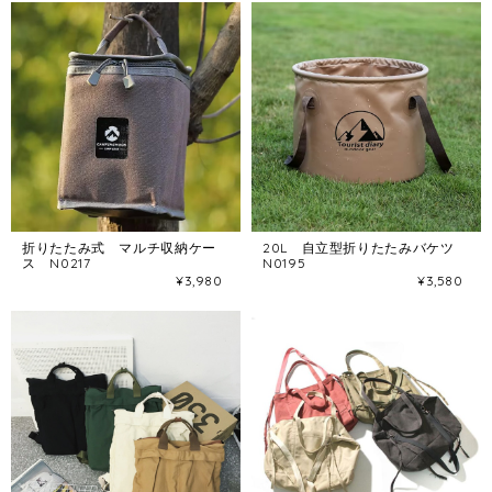
折りたたみ式 マルチ収納ケー
20L 自立型折りたたみバケツ
ス N0217
N0195
¥3,980
¥3,580