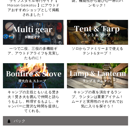
ライフスタイル専門サイト【
袋。機能性から遊び心一杯のハ
Maison Gaikotsu 】にアウトド
ンモック！
アおすすめショップとして掲載
されました！
一つで二役、三役の多機能ギ
ソロからファミリーまで使える
ア、アウトドアライフを充実し
テント&タープ ！
たものに！
キャンプの主役ともいえる焚き
キャンプの夜を演出するラン
火！焚き火を囲んで仲間と語ら
プ、ランタンは重要アイテム！
うもよし、料理するもよし、キ
ムードと実用性のそれぞれでお
ャンパーに贅沢な時間を提供し
気に入りを探そう！
てくれる。
バック