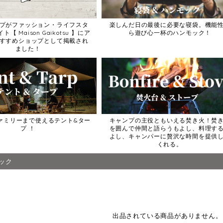
プがファッション・ライフスタ
楽しんだ日の最後に必要な寝袋。機能
【 Maison Gaikotsu 】にア
ら遊び心一杯のハンモック！
すすめショップとして掲載され
ました！
ァミリーまで使えるテント&ター
キャンプの主役ともいえる焚き火！焚
プ ！
を囲んで仲間と語らうもよし、料理す
よし、キャンパーに贅沢な時間を提供
くれる。
ック
出品されている商品がありません。