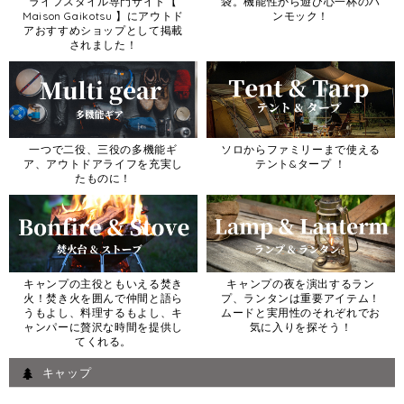
ライフスタイル専門サイト【
袋。機能性から遊び心一杯のハ
Maison Gaikotsu 】にアウトド
ンモック！
アおすすめショップとして掲載
されました！
一つで二役、三役の多機能ギ
ソロからファミリーまで使える
ア、アウトドアライフを充実し
テント&タープ ！
たものに！
キャンプの主役ともいえる焚き
キャンプの夜を演出するラン
火！焚き火を囲んで仲間と語ら
プ、ランタンは重要アイテム！
うもよし、料理するもよし、キ
ムードと実用性のそれぞれでお
ャンパーに贅沢な時間を提供し
気に入りを探そう！
てくれる。
キャップ