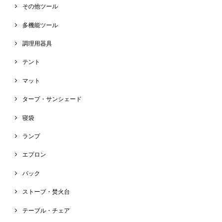
その他ツール
多機能ツール
調理用器具
テント
マット
タープ・サンシェード
寝袋
ランプ
エプロン
バック
ストーブ・焚火台
テーブル・チェア