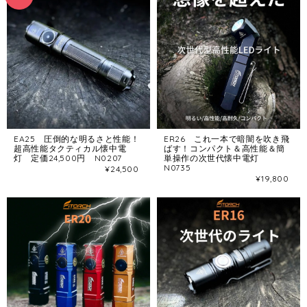
EA25 圧倒的な明るさと性能！
ER26 これ一本で暗闇を吹き飛
超高性能タクティカル懐中電
ばす！コンパクト＆高性能＆簡
灯 定価24,500円 N0207
単操作の次世代懐中電灯
N0735
¥24,500
¥19,800