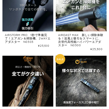
AIRDAST MAX 新しい掃除体験
AIRSTORM PRO 1秒で準備完
を！送風と吸引をスマートに、
了！エアガン＆掃除機、2WAYエ
次世代高性能ハイパワーエアダ
アダスター N0303
スター N0300
¥25,100
¥25,300