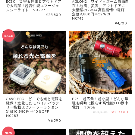
EC30 災害＆停電＆アウトドア
AGLON2 ワイド⇔ズーム自由自
で大活躍！超高性能エマージェ
在！地震、災害、アウトドアに
ンシーライト N0297
大活躍の2WAY高性能懐中電灯
定価9,800円⇒52％OFF
¥25,800
N0743
¥4,700
GX50 PRO どこでも光と電源を
P25 超広角！超小型！どんな環
確保！進化したモバイルバッテ
境も瞬時に照らす高性能LED懐中
リー搭載LEDソーラーランタン
電灯 N0736
定価10,980円⇒40％OFF
¥18,900
SOLD OUT
N0283
¥6,590