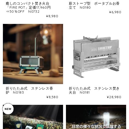
癒しのコンパクト焚き火台
薪ストーブ型 ポータブルお香
「FIRE POT」定価17,960円
立て N0180
⇒50％OFF N0732
¥6,980
¥8,980
折りたたみ式 ステンレス香
折りたたみ式 ステンレス焚き
炉 N0183
火台 N0181
¥8,580
¥28,980