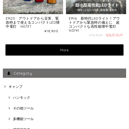
ER20 アウトドアから災害、緊
ER16 新時代LEDライト！アウ
急時まで使えるコンパクトLED懐
トドアから緊急時の備えに 超
中電灯 N0737
コンパクトな高性能懐中電灯
N0741
¥18,900
¥12,800
SOLD OUT
More
Category
キャンプ
ハンモック
その他ツール
多機能ツール