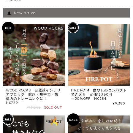
New Arrival
WOOD ROCKS 自然派インテリ
FIRE POT4 癒やしのコンパクト
アブロック 瞑想・集中力・想
焚き火台 定価18,760円
像力のトレーニングに！
⇒50％OFF N0284
N0729
¥9,380
¥15,200
SOLD OUT