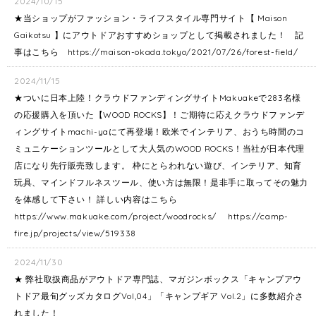
2024/10/15
★当ショップがファッション・ライフスタイル専門サイト【 Maison
Gaikotsu 】にアウトドアおすすめショップとして掲載されました！ 記
事はこちら https://maison-okada.tokyo/2021/07/26/forest-field/
2024/11/15
★ついに日本上陸！クラウドファンディングサイトMakuakeで283名様
の応援購入を頂いた【WOOD ROCKS】！ご期待に応えクラウドファンデ
ィングサイトmachi-yaにて再登場！欧米でインテリア、おうち時間のコ
ミュニケーションツールとして大人気のWOOD ROCKS！当社が日本代理
店になり先行販売致します。 枠にとらわれない遊び、インテリア、知育
玩具、マインドフルネスツール、使い方は無限！是非手に取ってその魅力
を体感して下さい！ 詳しい内容はこちら
https://www.makuake.com/project/woodrocks/ https://camp-
fire.jp/projects/view/519338
2024/11/30
★ 弊社取扱商品がアウトドア専門誌、マガジンボックス「キャンプアウ
トドア最旬グッズカタログVol,04」「キャンプギア Vol.2」に多数紹介さ
れました！