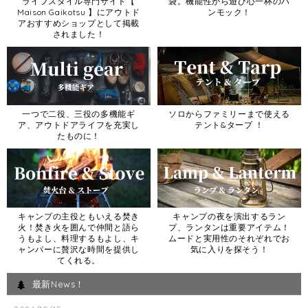
ライフスタイル専門サイト【
袋。機能性から遊び心一杯のハ
Maison Gaikotsu 】にアウトド
ンモック！
アおすすめショップとして掲載
されました！
一つで二役、三役の多機能ギ
ソロからファミリーまで使える
ア、アウトドアライフを充実し
テント&タープ ！
たものに！
キャンプの主役ともいえる焚き
キャンプの夜を演出するラン
火！焚き火を囲んで仲間と語ら
プ、ランタンは重要アイテム！
うもよし、料理するもよし、キ
ムードと実用性のそれぞれでお
ャンパーに贅沢な時間を提供し
気に入りを探そう！
てくれる。
最新News！