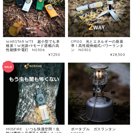
WARSTAR WT3 超小型でも本
CP100 光とエネルギーの新基
格派！W光源×9モード搭載の高
準！高性能伸縮式パワーランタ
性能懐中電灯 N0306
ン N0302
¥7,250
¥28,500
MOSFIRE いつも快適空間！虫
ポータブル ガスランタン