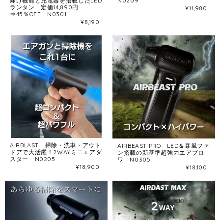
除け機能と充電器を搭載したLED
N0209
ランタン 定価14,890円
¥11,980
⇒45％OFF N0301
¥8,190
AIRBLAST 掃除・洗車・アウト
AIRBEAST PRO LED＆暴風ファ
ドアで大活躍！2WAYミニエアダ
ン搭載の新基準超強力エアブロ
スター N0205
ワ N0305
¥18,900
¥18,100