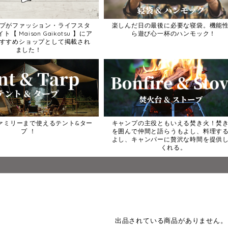
プがファッション・ライフスタ
楽しんだ日の最後に必要な寝袋。機能
【 Maison Gaikotsu 】にア
ら遊び心一杯のハンモック！
すすめショップとして掲載され
ました！
ァミリーまで使えるテント&ター
キャンプの主役ともいえる焚き火！焚
プ ！
を囲んで仲間と語らうもよし、料理す
よし、キャンパーに贅沢な時間を提供
くれる。
出品されている商品がありません。