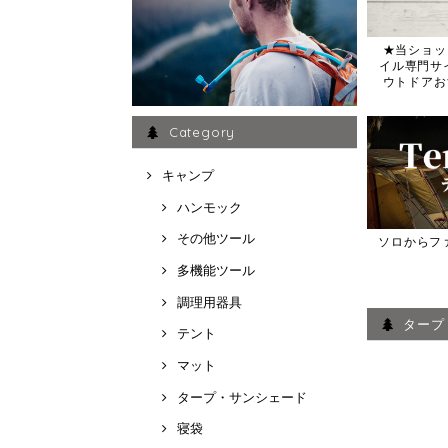
★当ショッ
イル専門サイト
ウトドアお
Category
キャンプ
ハンモック
その他ツール
ソロからフ
多機能ツール
調理用器具
タープ
テント
マット
タープ・サンシェード
寝袋