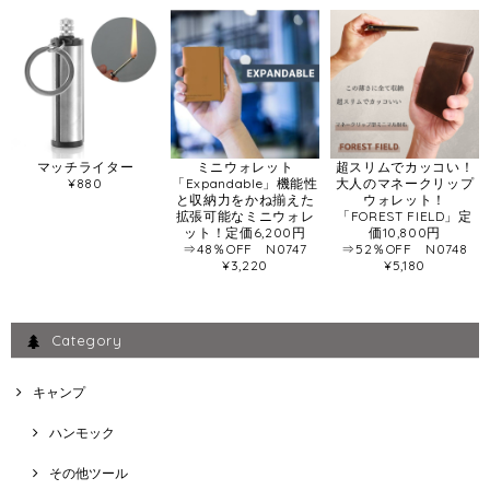
マッチライター
ミニウォレット
超スリムでカッコい！
¥880
「Expandable」機能性
大人のマネークリップ
と収納力をかね揃えた
ウォレット！
拡張可能なミニウォレ
「FOREST FIELD」定
ット！定価6,200円
価10,800円
⇒48％OFF N0747
⇒52％OFF N0748
¥3,220
¥5,180
Category
キャンプ
ハンモック
その他ツール