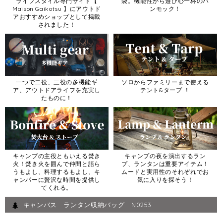
ライフスタイル専門サイト【
袋。機能性から遊び心一杯のハ
Maison Gaikotsu 】にアウトド
ンモック！
アおすすめショップとして掲載
されました！
一つで二役、三役の多機能ギ
ソロからファミリーまで使える
ア、アウトドアライフを充実し
テント&タープ ！
たものに！
キャンプの主役ともいえる焚き
キャンプの夜を演出するラン
火！焚き火を囲んで仲間と語ら
プ、ランタンは重要アイテム！
うもよし、料理するもよし、キ
ムードと実用性のそれぞれでお
ャンパーに贅沢な時間を提供し
気に入りを探そう！
てくれる。
キャンバス ランタン収納バッグ N0253