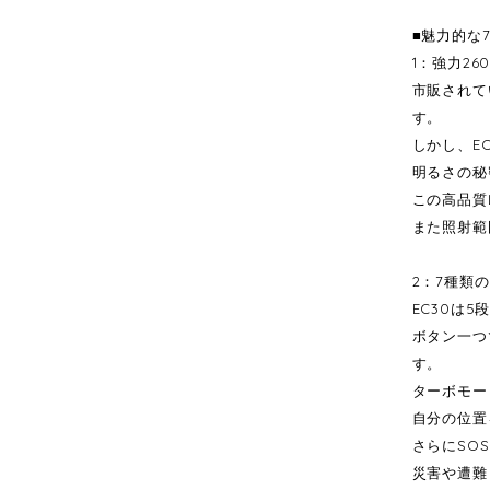
■魅力的な
1：強力26
市販されて
す。
しかし、E
明るさの秘密は
この高品質
また照射範
2：7種類
EC30は
ボタン一つ
す。
ターボモー
自分の位置
さらにSO
災害や遭難