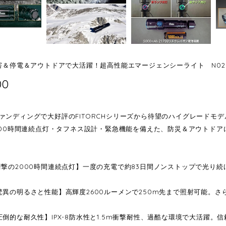
災害＆停電＆アウトドアで大活躍！超高性能エマージェンシーライト N02
00
ァンディングで大好評のFITORCHシリーズから待望のハイグレードモデ
2000時間連続点灯・タフネス設計・緊急機能を備えた、防災＆アウトド
衝撃の2000時間連続点灯】一度の充電で約83日間ノンストップで光り
驚異の明るさと性能】高輝度2600ルーメンで250m先まで照射可能。
圧倒的な耐久性】IPX-8防水性と1.5m衝撃耐性、過酷な環境で大活躍。