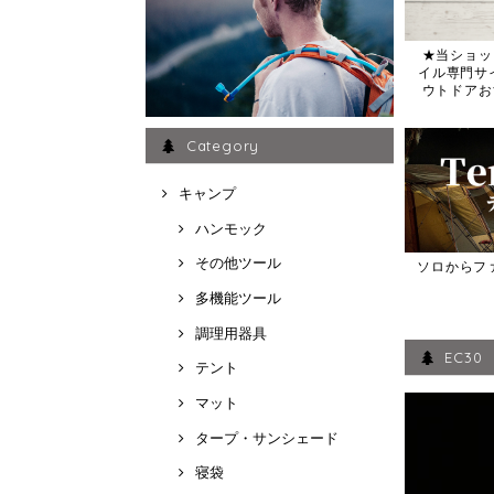
★当ショッ
イル専門サイト
ウトドアお
Category
キャンプ
ハンモック
その他ツール
ソロからフ
多機能ツール
調理用器具
EC3
テント
マット
タープ・サンシェード
寝袋