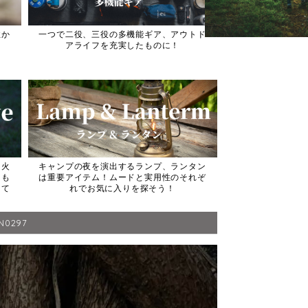
性か
一つで二役、三役の多機能ギア、アウトド
アライフを充実したものに！
き火
キャンプの夜を演出するランプ、ランタン
るも
は重要アイテム！ムードと実用性のそれぞ
して
れでお気に入りを探そう！
0297