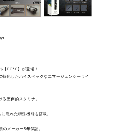
97
ル【EC30】が登場！
アに特化したハイスペックなエマージェンシーライ
続ける圧倒的スタミナ。
さらに隠れた特殊機能も搭載。
信頼のメーカー5年保証。