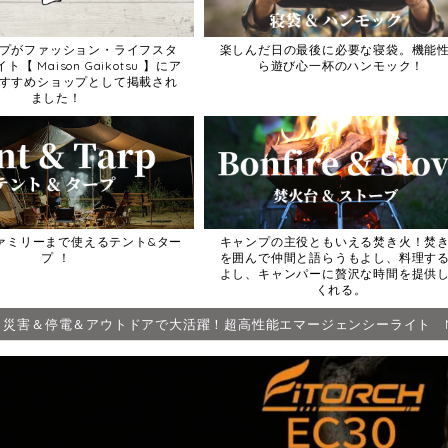
プがファッション・ライフスタ
楽しんだ日の最後に必要な寝袋。機能
【 Maison Gaikotsu 】にア
ら遊び心一杯のハンモック！
すすめショップとして掲載され
ました！
ァミリーまで使えるテント&ター
キャンプの主役ともいえる焚き火！焚
プ ！
を囲んで仲間と語らうもよし、料理す
よし、キャンパーに贅沢な時間を提供
くれる。
0 災害＆停電＆アウトドアで大活躍！超高性能エマージェンシーライト N