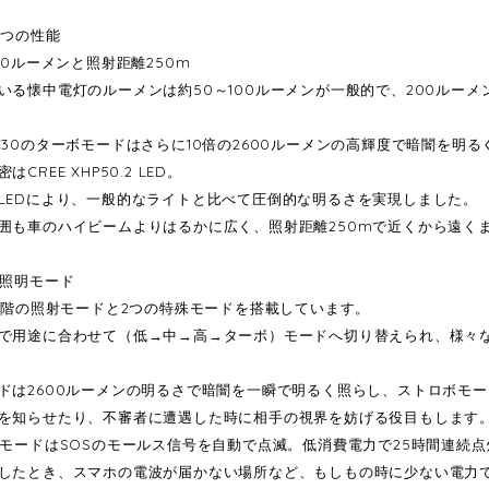
7つの性能
00ルーメンと照射距離250m
いる懐中電灯のルーメンは約50～100ルーメンが一般的で、200ルー
C30のターボモードはさらに10倍の2600ルーメンの高輝度で暗闇を明
CREE XHP50.2 LED。
LEDにより、一般的なライトと比べて圧倒的な明るさを実現しました。
囲も車のハイビームよりはるかに広く、照射距離250mで近くから遠く
の照明モード
5段階の照射モードと2つの特殊モードを搭載しています。
で用途に合わせて（低→中→高→ターボ）モードへ切り替えられ、様々
ドは2600ルーメンの明るさで暗闇を一瞬で明るく照らし、ストロボモ
を知らせたり、不審者に遭遇した時に相手の視界を妨げる役目もします
SモードはSOSのモールス信号を自動で点滅。低消費電力で25時間連続
したとき、スマホの電波が届かない場所など、もしもの時に少ない電力