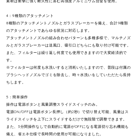
素材は衝撃に強く耐久性に富む高強度アルミニウム合金を使用。
4：9種類のアタッチメント
8種類のアタッチメントノズルとガラスブレーカーを備え、合計9種類
のアタッチメントであらゆる状況に対応します。
アタッチメントノズルの組み合わせパターンも多種多様で、マルチノズ
ルとガラスブレーカーは送風口、吸引口どちらにも取り付け可能です。
また、フィルターは繰り返し何度でも使用できますので大変経済的で
す。
※フィルターは何度も水洗いすると消耗いたしますので、普段は付属の
ブラシヘッドノズルでゴミを除去し、時々水洗いをしていただたら長持
ちします。
5：簡単操作
操作は電源ボタンと風量調整スライドスイッチのみ。
電源ON/OFFは電源ボタン長押し（約2秒）で切り替え可能、風量はス
ライドスイッチを上下にスライドするだけで無段階で調整できます。
また、3分間操作なしで自動的に電源がOFFになる電源切り忘れ機能も
備え、省エネ仕様で長時間の使用が可能になりました。