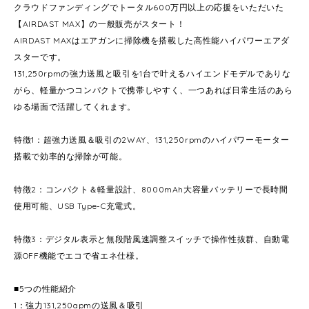
クラウドファンディングでトータル600万円以上の応援をいただいた
【AIRDAST MAX】の一般販売がスタート！
AIRDAST MAXはエアガンに掃除機を搭載した高性能ハイパワーエアダ
スターです。
131,250rpmの強力送風と吸引を1台で叶えるハイエンドモデルでありな
がら、軽量かつコンパクトで携帯しやすく、一つあれば日常生活のあら
ゆる場面で活躍してくれます。
特徴1：超強力送風＆吸引の2WAY、131,250rpmのハイパワーモーター
搭載で効率的な掃除が可能。
特徴2：コンパクト＆軽量設計、8000mAh大容量バッテリーで長時間
使用可能、USB Type-C充電式。
特徴3：デジタル表示と無段階風速調整スイッチで操作性抜群、自動電
源OFF機能でエコで省エネ仕様。
■5つの性能紹介
1：強力131,250apmの送風＆吸引