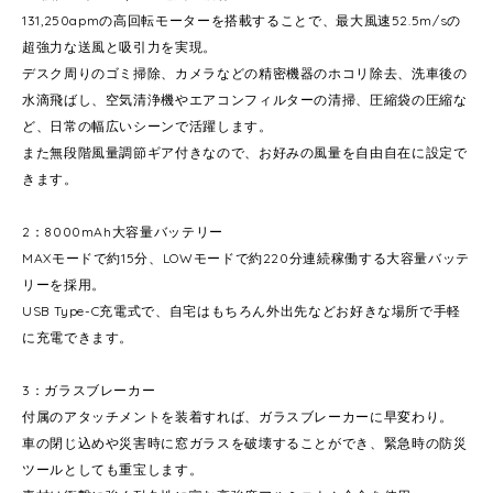
131,250apmの高回転モーターを搭載することで、最大風速52.5m/sの
超強力な送風と吸引力を実現。
デスク周りのゴミ掃除、カメラなどの精密機器のホコリ除去、洗車後の
水滴飛ばし、空気清浄機やエアコンフィルターの清掃、圧縮袋の圧縮な
ど、日常の幅広いシーンで活躍します。
また無段階風量調節ギア付きなので、お好みの風量を自由自在に設定で
きます。
2：8000mAh大容量バッテリー
MAXモードで約15分、LOWモードで約220分連続稼働する大容量バッテ
リーを採用。
USB Type-C充電式で、自宅はもちろん外出先などお好きな場所で手軽
に充電できます。
3：ガラスブレーカー
付属のアタッチメントを装着すれば、ガラスブレーカーに早変わり。
車の閉じ込めや災害時に窓ガラスを破壊することができ、緊急時の防災
ツールとしても重宝します。