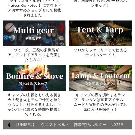
ライフスタイル専門サイト【
袋。機能性から遊び心一杯のハ
Maison Gaikotsu 】にアウトド
ンモック！
アおすすめショップとして掲載
されました！
一つで二役、三役の多機能ギ
ソロからファミリーまで使える
ア、アウトドアライフを充実し
テント&タープ ！
たものに！
キャンプの主役ともいえる焚き
キャンプの夜を演出するラン
火！焚き火を囲んで仲間と語ら
プ、ランタンは重要アイテム！
うもよし、料理するもよし、キ
ムードと実用性のそれぞれでお
ャンパーに贅沢な時間を提供し
気に入りを探そう！
てくれる。
【UNISEX】 ウエストベルト 携帯電話ホルダー N0339