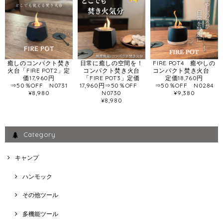
癒しのコンパクト焚き
日常に癒しの空間を！
FIRE POT4 癒やしの
火台「FIRE POT2」定
コンパクト焚き火台
コンパクト焚き火台
価17,960円
「FIRE POT3」定価
定価18,760円
⇒50％OFF N0731
17,960円⇒50％OFF
⇒50％OFF N0284
¥8,980
N0730
¥9,380
¥8,980
Category
キャンプ
ハンモック
その他ツール
多機能ツール