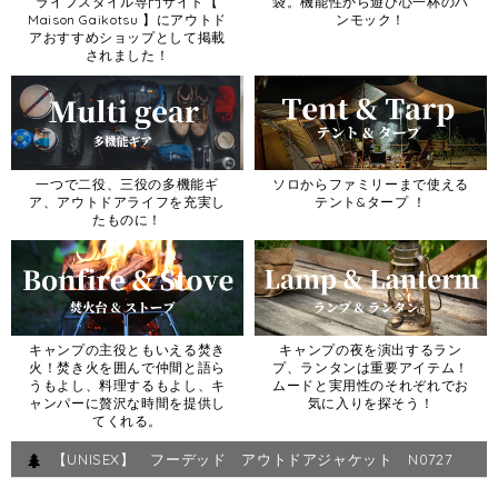
ライフスタイル専門サイト【
袋。機能性から遊び心一杯のハ
Maison Gaikotsu 】にアウトド
ンモック！
アおすすめショップとして掲載
されました！
一つで二役、三役の多機能ギ
ソロからファミリーまで使える
ア、アウトドアライフを充実し
テント&タープ ！
たものに！
キャンプの主役ともいえる焚き
キャンプの夜を演出するラン
火！焚き火を囲んで仲間と語ら
プ、ランタンは重要アイテム！
うもよし、料理するもよし、キ
ムードと実用性のそれぞれでお
ャンパーに贅沢な時間を提供し
気に入りを探そう！
てくれる。
【UNISEX】 フーデッド アウトドアジャケット N0727