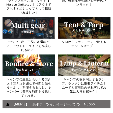
ライフスタイル専門サイト【
袋。機能性から遊び心一杯のハ
Maison Gaikotsu 】にアウトド
ンモック！
アおすすめショップとして掲載
されました！
一つで二役、三役の多機能ギ
ソロからファミリーまで使える
ア、アウトドアライフを充実し
テント&タープ ！
たものに！
キャンプの主役ともいえる焚き
キャンプの夜を演出するラン
火！焚き火を囲んで仲間と語ら
プ、ランタンは重要アイテム！
うもよし、料理するもよし、キ
ムードと実用性のそれぞれでお
ャンパーに贅沢な時間を提供し
気に入りを探そう！
てくれる。
【MEN'S】 裏ボア ツイルイージーパンツ N0060