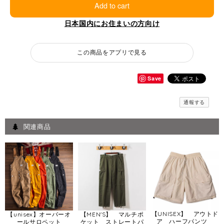
Add to cart
日本国内にお住まいの方向け
この商品をアプリで見る
Save
通報する
関連商品
【UNISEX】 アウトド
【unisex】オーバーオ
【MEN'S】 マルチポ
ア ハーフパンツ
ールサロペット
ケット ストレートパ