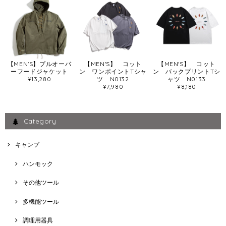
【MEN'S】プルオーバ
【MEN'S】 コット
【MEN'S】 コット
ーフードジャケット
ン ワンポイントTシャ
ン バックプリントTシ
¥13,280
ツ N0132
ャツ N0133
¥7,980
¥8,180
Category
キャンプ
ハンモック
その他ツール
多機能ツール
調理用器具