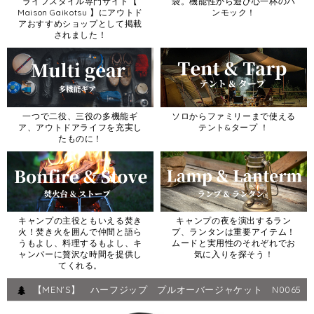
ライフスタイル専門サイト【
袋。機能性から遊び心一杯のハ
Maison Gaikotsu 】にアウトド
ンモック！
アおすすめショップとして掲載
されました！
一つで二役、三役の多機能ギ
ソロからファミリーまで使える
ア、アウトドアライフを充実し
テント&タープ ！
たものに！
キャンプの主役ともいえる焚き
キャンプの夜を演出するラン
火！焚き火を囲んで仲間と語ら
プ、ランタンは重要アイテム！
うもよし、料理するもよし、キ
ムードと実用性のそれぞれでお
ャンパーに贅沢な時間を提供し
気に入りを探そう！
てくれる。
【MEN'S】 ハーフジップ プルオーバージャケット N0065