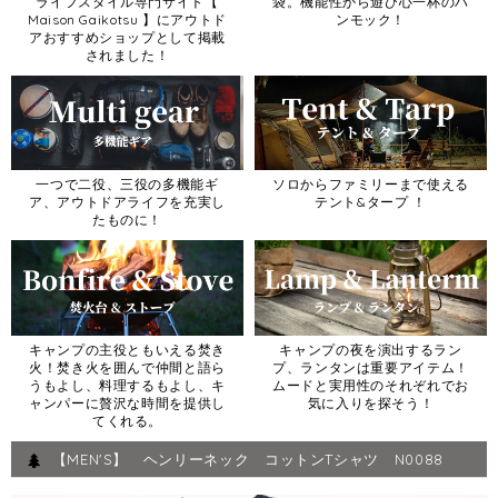
ライフスタイル専門サイト【
袋。機能性から遊び心一杯のハ
Maison Gaikotsu 】にアウトド
ンモック！
アおすすめショップとして掲載
されました！
一つで二役、三役の多機能ギ
ソロからファミリーまで使える
ア、アウトドアライフを充実し
テント&タープ ！
たものに！
キャンプの主役ともいえる焚き
キャンプの夜を演出するラン
火！焚き火を囲んで仲間と語ら
プ、ランタンは重要アイテム！
うもよし、料理するもよし、キ
ムードと実用性のそれぞれでお
ャンパーに贅沢な時間を提供し
気に入りを探そう！
てくれる。
【MEN'S】 ヘンリーネック コットンTシャツ N0088