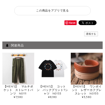
この商品をアプリで見る
Save
通報する
関連商品
【MEN'S】 マルチポ
【MEN'S】 コット
【MEN'S】 ワンポイ
ケット ストレートパ
ン バックプリントTシ
ント レザーカフブレ
ンツ N0111
ャツ N0133
スレット N0155
¥7,580
¥8,180
¥3,580