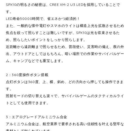
SPX10の明るさの秘密は、CREE XM-2 U3 LEDを採用していることで
す。
LED寿命50000時間で、省エネかつ経済的！
また、一般的な懐中電灯やスマホのライトは構造上光を拡散させるため
焦点を絞って照らすことは難しいですが、SPX10は光を収束させるた
め、照らしたいポイントをしっかり照らします。
近距離から遠距離まで照らせるため、普段使い、災害時の備え、夜の外
出、アウトドアとしてはもちろん、暗い場所での作業やサバイバルゲー
ム、キャンプなどでも重宝します。
2：360度操作ボタン搭載
点灯ボタンは360度、上、横、斜め、どの方向から押しても操作できま
す。
照射モードの切り替えも楽々で、サバイバルゲームのタクティカルライ
トとしても使用できます。
3：エアログレードアルミニウム合金
アルミニウム合金は、航空業界で要求される高い信頼性を叶える堅牢な
素材として知られています。