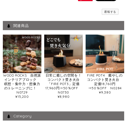
通報する
関連商品
WOOD ROCKS 自然派
日常に癒しの空間を！
FIRE POT4 癒やしの
インテリアブロック
コンパクト焚き火台
コンパクト焚き火台
瞑想・集中力・想像力
「FIRE POT3」定価
定価18,760円
のトレーニングに！
17,960円⇒50％OFF
⇒50％OFF N0284
N0729
N0730
¥9,380
¥15,200
¥8,980
Category