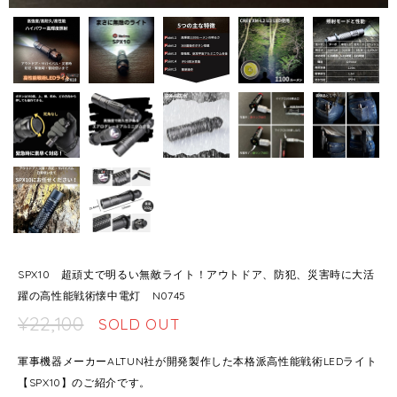
SPX10 超頑丈で明るい無敵ライト！アウトドア、防犯、災害時に大活
躍の高性能戦術懐中電灯 N0745
¥22,100
SOLD OUT
軍事機器メーカーALTUN社が開発製作した本格派高性能戦術LEDライト
【SPX10】のご紹介です。