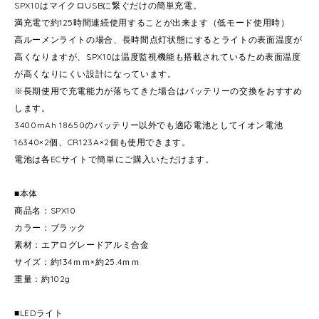
SPX10はマイクロUSBに繋ぐだけの簡単充電。
満充電で約125時間連続使用することが出来ます（低モード使用時）
高ルーメンライトの場合、長時間点灯状態にするとライトの表面温度が
高くなりますが、SPX10は温度監視機能も搭載されているため表面温度
が高くなりにくい設計になっています。
※長期使用で充電能力が落ちてきた場合はバッテリーの交換をおすすめ
します。
3400mAh 18650のバッテリー以外でも適応電池としてイオン電池
16340×2個、CR123A×2個も使用できます。
電池は各ECサイトで簡単にご購入いただけます。
■本体
商品名：SPX10
カラー：ブラック
素材：エアログレードアルミ合金
サイズ：約134ｍｍ×約25.4ｍｍ
重量：約102g
■LEDライト