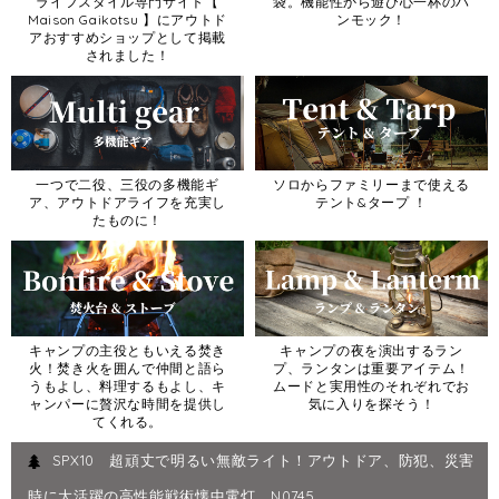
ライフスタイル専門サイト【
袋。機能性から遊び心一杯のハ
Maison Gaikotsu 】にアウトド
ンモック！
アおすすめショップとして掲載
されました！
一つで二役、三役の多機能ギ
ソロからファミリーまで使える
ア、アウトドアライフを充実し
テント&タープ ！
たものに！
キャンプの主役ともいえる焚き
キャンプの夜を演出するラン
火！焚き火を囲んで仲間と語ら
プ、ランタンは重要アイテム！
うもよし、料理するもよし、キ
ムードと実用性のそれぞれでお
ャンパーに贅沢な時間を提供し
気に入りを探そう！
てくれる。
SPX10 超頑丈で明るい無敵ライト！アウトドア、防犯、災害
時に大活躍の高性能戦術懐中電灯 N0745