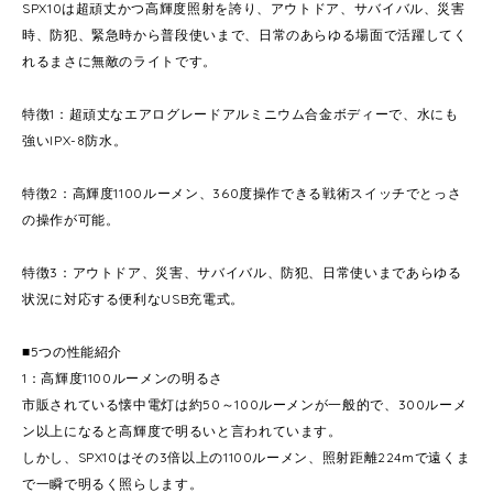
SPX10は超頑丈かつ高輝度照射を誇り、アウトドア、サバイバル、災害
時、防犯、緊急時から普段使いまで、日常のあらゆる場面で活躍してく
れるまさに無敵のライトです。
特徴1：超頑丈なエアログレードアルミニウム合金ボディーで、水にも
強いIPX-8防水。
特徴2：高輝度1100ルーメン、360度操作できる戦術スイッチでとっさ
の操作が可能。
特徴3：アウトドア、災害、サバイバル、防犯、日常使いまであらゆる
状況に対応する便利なUSB充電式。
■5つの性能紹介
1：高輝度1100ルーメンの明るさ
市販されている懐中電灯は約50～100ルーメンが一般的で、300ルーメ
ン以上になると高輝度で明るいと言われています。
しかし、SPX10はその3倍以上の1100ルーメン、照射距離224mで遠くま
で一瞬で明るく照らします。