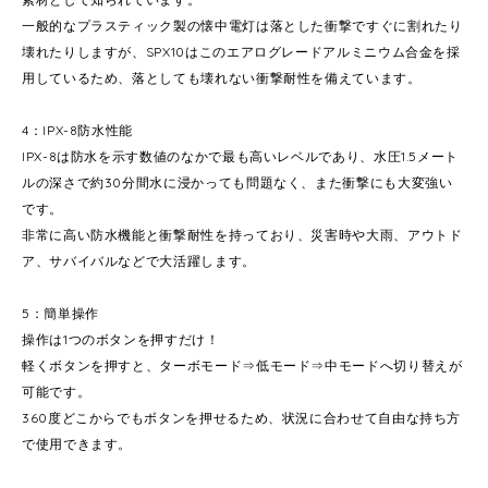
一般的なプラスティック製の懐中電灯は落とした衝撃ですぐに割れたり
壊れたりしますが、SPX10はこのエアログレードアルミニウム合金を採
用しているため、落としても壊れない衝撃耐性を備えています。
4：IPX-8防水性能
IPX-8は防水を示す数値のなかで最も高いレベルであり、水圧1.5メート
ルの深さで約30分間水に浸かっても問題なく、また衝撃にも大変強い
です。
非常に高い防水機能と衝撃耐性を持っており、災害時や大雨、アウトド
ア、サバイバルなどで大活躍します。
5：簡単操作
操作は1つのボタンを押すだけ！
軽くボタンを押すと、ターボモード⇒低モード⇒中モードへ切り替えが
可能です。
360度どこからでもボタンを押せるため、状況に合わせて自由な持ち方
で使用できます。