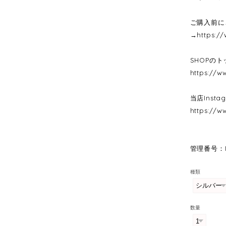
ご購入前に
→
https:/
SHOPの
https://ww
当店Inst
https://w
管理番号：N
種類
数量