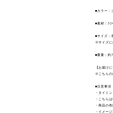
■カラー：
■素材：3
■サイズ：長
※サイズに
■重量：約7
【お届けに
※こちらの
■注意事項
・タイミン
・こちらは
・商品の色
・イメージ