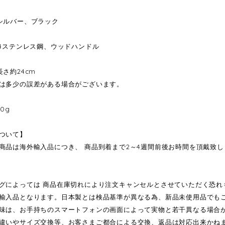
シルバー、ブラック
04ステンレス鋼、ウッドハンドル
さ約24cm
は多少の誤差がある場合がございます。
0g
ついて】
商品は海外輸入品につき、 商品到着まで2～4週間前後お時間を頂戴致
グによっては 商品在庫切れにより注文キャンセルとさせていただく恐れ
輸入品となります。日本製とは検品基準が異なる為、新品未使用品でも
味は、お手持ちのスマートフォンの画面によって実物と若干異なる場合
違いやサイズ交換等、お客さまご都合による交換、返品は対応出来かね