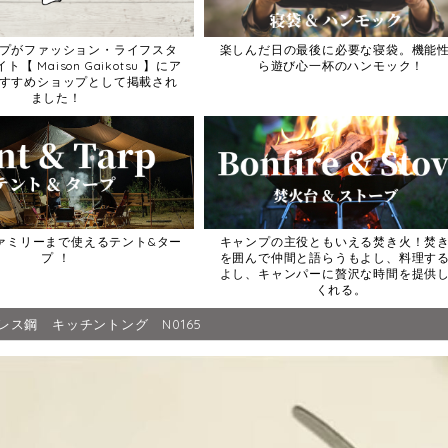
プがファッション・ライフスタ
楽しんだ日の最後に必要な寝袋。機能
【 Maison Gaikotsu 】にア
ら遊び心一杯のハンモック！
すすめショップとして掲載され
ました！
ァミリーまで使えるテント&ター
キャンプの主役ともいえる焚き火！焚
プ ！
を囲んで仲間と語らうもよし、料理す
よし、キャンパーに贅沢な時間を提供
くれる。
レス鋼 キッチントング N0165