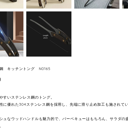
鋼 キッチントング N0165
0
やすいステンレス鋼のトング。
性に優れた304ステンレス鋼を採用し、先端に滑り止め加工も施されて
シュなウッドハンドルも魅力的で、バーベキューはもちろん、サラダの
。