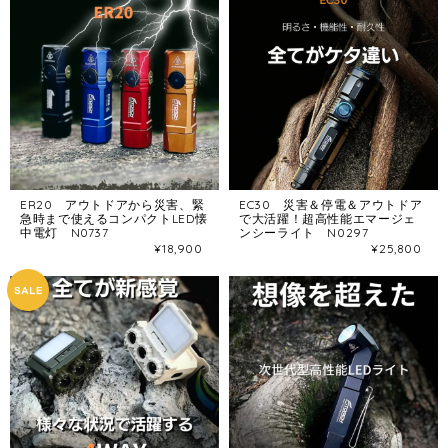
ER20 アウトドアから災害、緊
EC30 災害＆停電＆アウトドア
急時まで使えるコンパクトLED懐
で大活躍！超高性能エマージェ
中電灯 N0737
ンシーライト N0297
¥18,900
¥25,800