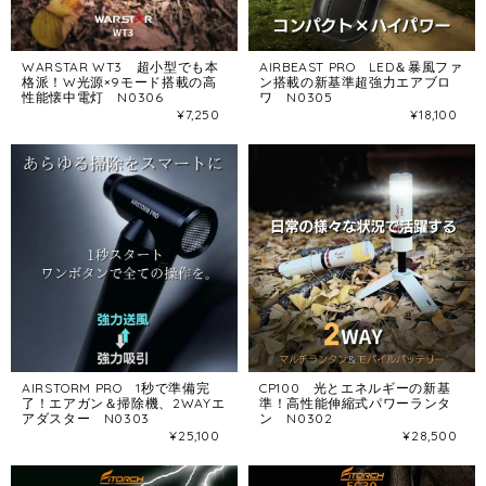
WARSTAR WT3 超小型でも本
AIRBEAST PRO LED＆暴風ファ
格派！W光源×9モード搭載の高
ン搭載の新基準超強力エアブロ
性能懐中電灯 N0306
ワ N0305
¥7,250
¥18,100
AIRSTORM PRO 1秒で準備完
CP100 光とエネルギーの新基
了！エアガン＆掃除機、2WAYエ
準！高性能伸縮式パワーランタ
アダスター N0303
ン N0302
¥25,100
¥28,500