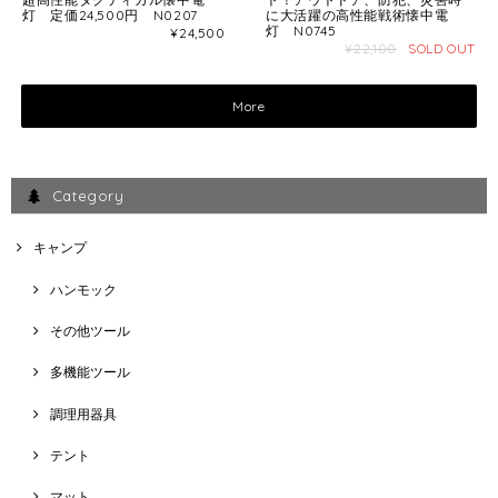
灯 定価24,500円 N0207
に大活躍の高性能戦術懐中電
灯 N0745
¥24,500
¥22,100
SOLD OUT
More
Category
キャンプ
ハンモック
その他ツール
多機能ツール
調理用器具
テント
マット