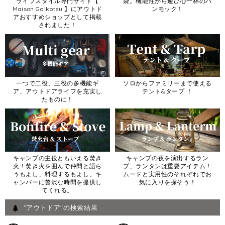
ライフスタイル専門サイト【
袋。機能性から遊び心一杯のハ
Maison Gaikotsu 】にアウトド
ンモック！
アおすすめショップとして掲載
されました！
一つで二役、三役の多機能ギ
ソロからファミリーまで使える
ア、アウトドアライフを充実し
テント&タープ ！
たものに！
キャンプの主役ともいえる焚き
キャンプの夜を演出するラン
火！焚き火を囲んで仲間と語ら
プ、ランタンは重要アイテム！
うもよし、料理するもよし、キ
ムードと実用性のそれぞれでお
ャンパーに贅沢な時間を提供し
気に入りを探そう！
てくれる。
"アウトドア"の検索結果