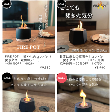
FIRE POT4 癒やしのコンパクト
日常に癒しの空間を！コンパク
焚き火台 定価18,760円
ト焚き火台「FIRE POT3」定価
⇒50％OFF N0284
17,960円⇒50％OFF N0730
¥9,380
¥8,980