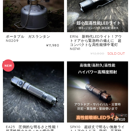
ポータブル ガスランタン
ER16 新時代LEDライト！アウ
N0209
トドアから緊急時の備えに 超
コンパクトな高性能懐中電灯
¥11,980
N0741
¥12,800
SOLD OUT
EA25 圧倒的な明るさと性能！
SPX10 超頑丈で明るい無敵ライ
超高性能タクティカル懐中電
ト！アウトドア、防犯、災害時