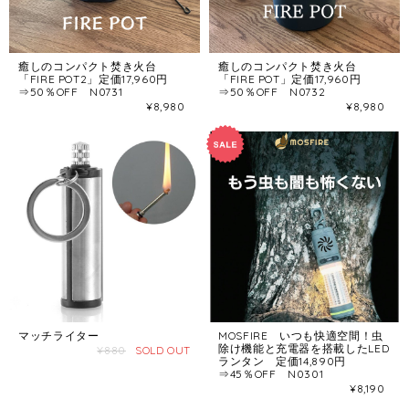
癒しのコンパクト焚き火台
癒しのコンパクト焚き火台
「FIRE POT2」定価17,960円
「FIRE POT」定価17,960円
⇒50％OFF N0731
⇒50％OFF N0732
¥8,980
¥8,980
マッチライター
MOSFIRE いつも快適空間！虫
除け機能と充電器を搭載したLED
¥880
SOLD OUT
ランタン 定価14,890円
⇒45％OFF N0301
¥8,190