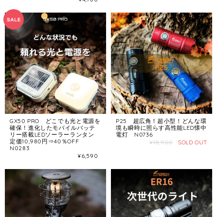
GX50 PRO どこでも光と電源を
P25 超広角！超小型！どんな環
確保！進化したモバイルバッテ
境も瞬時に照らす高性能LED懐中
リー搭載LEDソーラーランタン
電灯 N0736
定価10,980円⇒40％OFF
¥18,900
SOLD OUT
N0283
¥6,590