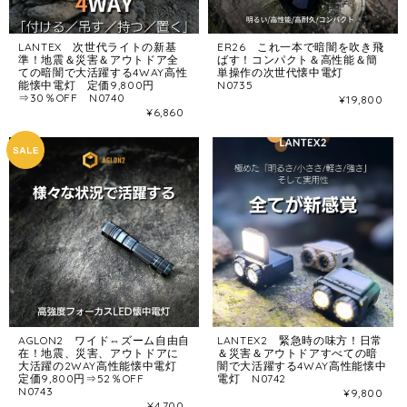
LANTEX 次世代ライトの新基
ER26 これ一本で暗闇を吹き飛
準！地震＆災害＆アウトドア全
ばす！コンパクト＆高性能＆簡
ての暗闇で大活躍する4WAY高性
単操作の次世代懐中電灯
能懐中電灯 定価9,800円
N0735
⇒30％OFF N0740
¥19,800
¥6,860
AGLON2 ワイド⇔ズーム自由自
LANTEX2 緊急時の味方！日常
在！地震、災害、アウトドアに
＆災害＆アウトドアすべての暗
大活躍の2WAY高性能懐中電灯
闇で大活躍する4WAY高性能懐中
定価9,800円⇒52％OFF
電灯 N0742
N0743
¥9,800
¥4,700